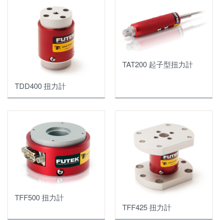
迴轉式扭力計
輪輻式荷重元
真空感測器
S型荷重元
質量式氣體流量計
HVG-2020A真空感測器
軸向拉壓力感測器
TAT200 起子型扭力計
大氣數據測試器ADTS
HFM-200 系列氣體流量計/控制器
HPM 4/5/6手持式真空計
圓柱型荷重元
壓力感測器
Digital 300 系列低流量
TDD400 扭力計
HPM-2002 Series
中空型荷重元
應變計Strain Gage
Digital 300 系列中流量
DCVT 數位真空控制器
車輛測試用
航空用測試系統
應變計
HFM-300 系列氣體流量計/控制器
IGE-3000
拉桿型拉壓力荷重元
壓力校正器/壓力控制器
應變計耗材
流量顯示器
DV-6 Series
OEM及客製款荷重元
儀器 Instrument
DAVC 真空量測模組
多軸向荷重元
Wireless Sensors 無線傳輸量測
顯示器及信號放大器
THCD-100 顯示器
醫療生技用荷重元
TFF500 扭力計
資料擷取模組
TFF425 扭力計
THCD-400 顯示器