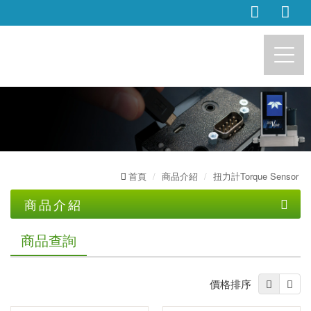
https://accusystech.com
首頁
商品介紹
扭力計Torque Sensor
商品介紹
荷重元Load cell
商品查詢
扭力計Torque Sensor
微型荷重元
價格排序
靜態扭力計
鈕扣型荷重元