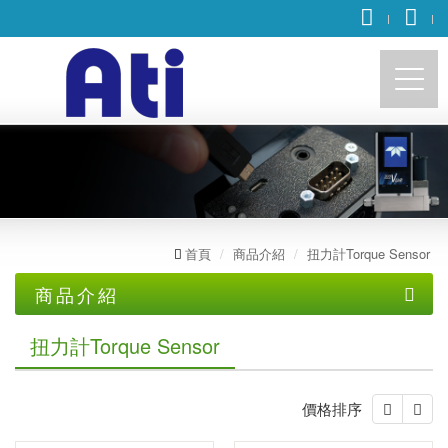
https://accusystech.com
首頁
商品介紹
扭力計Torque Sensor
商品介紹
荷重元Load cell
扭力計Torque Sensor
扭力計Torque Sensor
微型荷重元
價格排序
靜態扭力計
鈕扣型荷重元