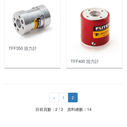
迴轉式扭力計
輪輻式荷重元
真空感測器
S型荷重元
質量式氣體流量計
HVG-2020A真空感測器
軸向拉壓力感測器
大氣數據測試器ADTS
HFM-200 系列氣體流量計/控制器
HPM 4/5/6手持式真空計
圓柱型荷重元
TFF350 扭力計
壓力感測器
Digital 300 系列低流量
HPM-2002 Series
中空型荷重元
應變計Strain Gage
TFF400 扭力計
Digital 300 系列中流量
DCVT 數位真空控制器
車輛測試用
航空用測試系統
應變計
HFM-300 系列氣體流量計/控制器
IGE-3000
拉桿型拉壓力荷重元
壓力校正器/壓力控制器
應變計耗材
流量顯示器
DV-6 Series
OEM及客製款荷重元
儀器 Instrument
DAVC 真空量測模組
«
1
2
多軸向荷重元
Wireless Sensors 無線傳輸量測
顯示器及信號放大器
THCD-100 顯示器
目前頁數：2 / 2 資料總數：14
醫療生技用荷重元
資料擷取模組
THCD-400 顯示器